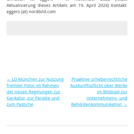
Aktualisierung dieses Artikels am 19. April 2024) Kontakt:
eggers (at) nordbild.com
←
LG München zur Nutzung
Proaktive urheberrechtliche
Post
fremder Fotos im Rahmen
Auskunftspflicht über Werke
der neuen Regelungen zur
im Bildpool zur
navigation
Karikatur, zur Parodie und
Unternehmens- und
zum Pastiche
Behördenkommunikation
→