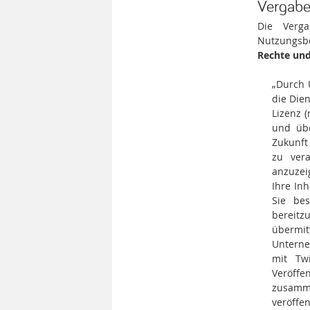
Vergabe
Die Verg
Nutzungsbe
Rechte und
„Durch 
die Dien
Lizenz 
und übe
Zukunft
zu vera
anzuzei
Ihre In
Sie bes
bereitz
übermi
Unterne
mit Twi
Veröff
zusamm
veröffe