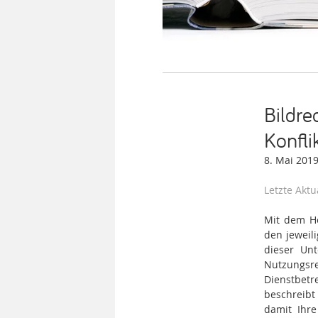
Bildre
Konfli
8. Mai 201
Letzte Aktu
Mit dem Ho
den jeweil
dieser Un
Nutzungsr
Dienstbetr
beschreibt
damit Ihre