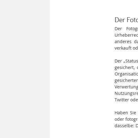
Der Foto
Der Fotog
Urheberre
anderes d
verkauft od
Der „Statu
gesichert,
Organisat
gesicher
Verwertun
Nutzungsre
Twitter ode
Haben Sie 
oder fotogr
dasselbe: D