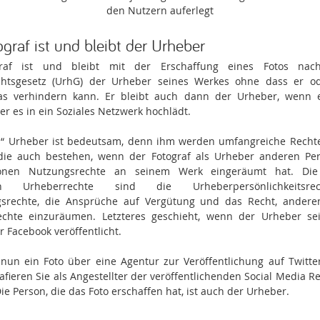
den Nutzern auferlegt
graf ist und bleibt der Urheber
raf ist und bleibt mit der Erschaffung eines Fotos na
chtsgesetz (UrhG) der Urheber seines Werkes ohne dass er o
as verhindern kann. Er bleibt auch dann der Urheber, wenn e
er es in ein Soziales Netzwerk hochlädt.
s“ Urheber ist bedeutsam, denn ihm werden umfangreiche Rechte
 die auch bestehen, wenn der Fotograf als Urheber anderen P
ionen Nutzungsrechte an seinem Werk eingeräumt hat. Die 
ten Urheberrechte sind die Urheberpersönlichkeitsre
gsrechte, die Ansprüche auf Vergütung und das Recht, andere
chte einzuräumen. Letzteres geschieht, wenn der Urheber se
r Facebook veröffentlicht.
nun ein Foto über eine Agentur zur Veröffentlichung auf Twitte
afieren Sie als Angestellter der veröffentlichenden Social Media Re
ie Person, die das Foto erschaffen hat, ist auch der Urheber.