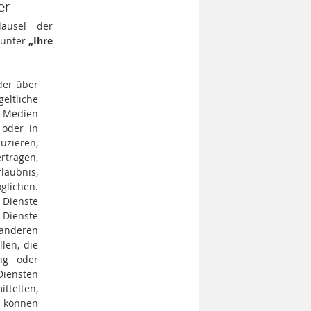
er
ausel der
unter
„Ihre
der über
geltliche
n Medien
 oder in
uzieren,
rtragen,
laubnis,
glichen.
 Dienste
 Dienste
anderen
len, die
ung oder
iensten
telten,
e können