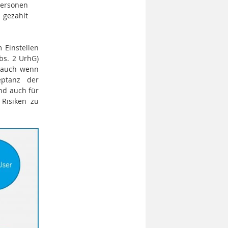
personen
 gezahlt
 Einstellen
bs. 2 UrhG)
, auch wenn
eptanz der
nd auch für
 Risiken zu