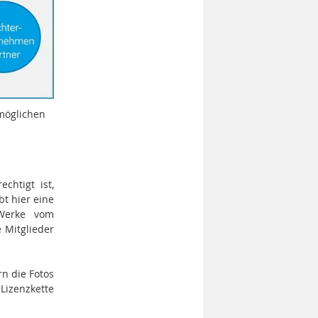
möglichen
chtigt ist,
bt hier eine
 Werke vom
 Mitglieder
rn die Fotos
Lizenzkette