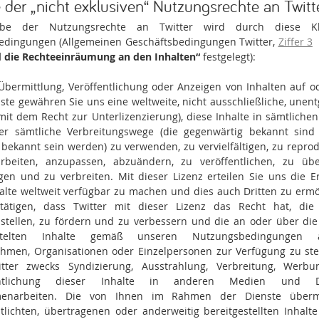
 der „nicht exklusiven“ Nutzungsrechte an Twitt
abe der Nutzungsrechte an Twitter wird durch diese Kl
dingungen (Allgemeinen Geschäftsbedingungen Twitter,
Ziffer 3
 die Rechteeinräumung an den Inhalten“
festgelegt):
Übermittlung, Veröffentlichung oder Anzeigen von Inhalten auf o
ste gewähren Sie uns eine weltweite, nicht ausschließliche, unent
(mit dem Recht zur Unterlizenzierung), diese Inhalte in sämtliche
r sämtliche Verbreitungswege (die gegenwärtig bekannt sind
 bekannt sein werden) zu verwenden, zu vervielfältigen, zu reprod
rbeiten, anzupassen, abzuändern, zu veröffentlichen, zu übe
gen und zu verbreiten. Mit dieser Lizenz erteilen Sie uns die Er
halte weltweit verfügbar zu machen und dies auch Dritten zu ermö
tätigen, dass Twitter mit dieser Lizenz das Recht hat, die
ustellen, zu fördern und zu verbessern und die an oder über die
ttelten Inhalte gemäß unseren Nutzungsbedingungen 
hmen, Organisationen oder Einzelpersonen zur Verfügung zu stel
tter zwecks Syndizierung, Ausstrahlung, Verbreitung, Werb
entlichung dieser Inhalte in anderen Medien und D
enarbeiten. Die von Ihnen im Rahmen der Dienste übermit
ntlichten, übertragenen oder anderweitig bereitgestellten Inhalt