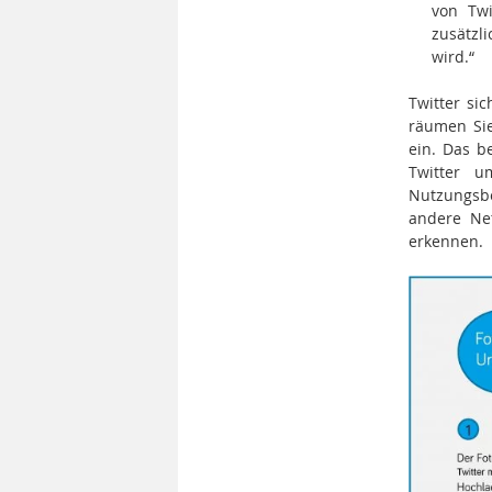
von Twi
zusätzl
wird.“
Twitter si
räumen Sie
ein. Das b
Twitter u
Nutzungsbe
andere Net
erkennen.