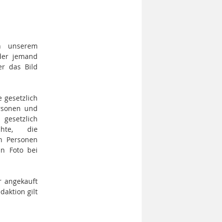
ch unserem
der jemand
r das Bild
 gesetzlich
ersonen und
gesetzlich
chte, die
n Personen
in Foto bei
r angekauft
daktion gilt